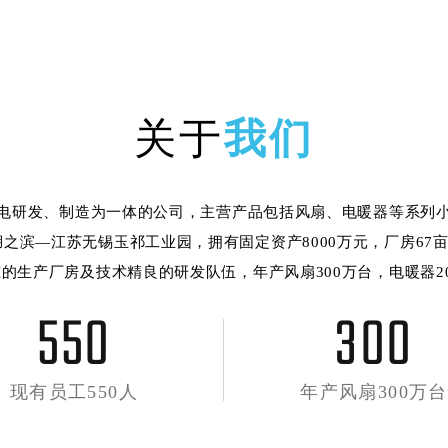
关于
我们
电研发、制造为一体的公司，主营产品包括风扇、电暖器等系列
湖之滨—江苏无锡玉祁工业园，拥有固定资产8000万元，厂房67
的生产厂房及技术精良的研发队伍，年产风扇300万台，电暖器2
550
300
现有员工550人
年产风扇300万台