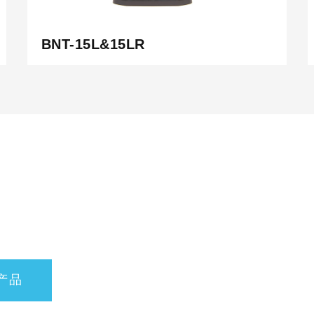
BNT-15L&15LR
 CENTER
一体的公司，主营产品包括风扇、电暖器等系列
，美国，日本及欧洲等。
产品