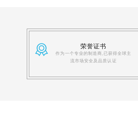
荣誉证书
作为一个专业的制造商,已获得全球主
流市场安全及品质认证