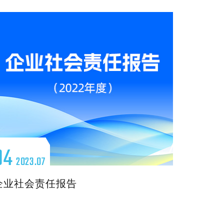
04
2023.07
企业社会责任报告