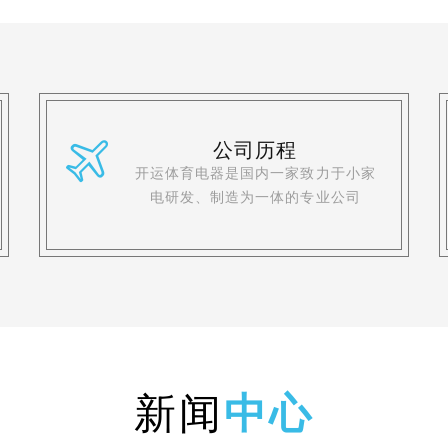
公司历程
开运体育电器是国内一家致力于小家
电研发、制造为一体的专业公司
新闻
中心