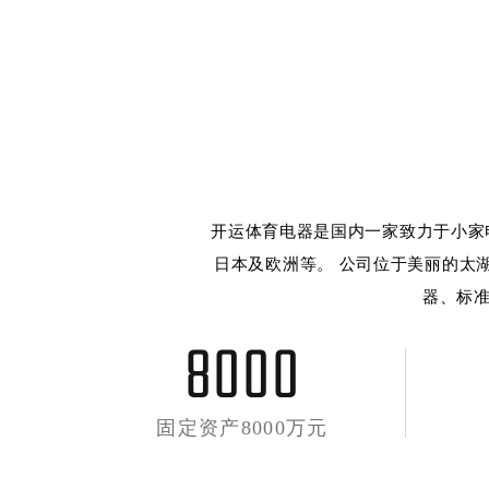
开运体育电器是国内一家致力于小家
日本及欧洲等。 公司位于美丽的太
器、标准
8000
固定资产8000万元