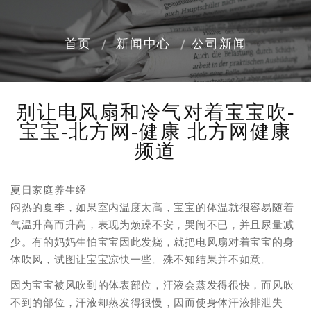
首页
新闻中心
公司新闻
别让电风扇和冷气对着宝宝吹-
宝宝-北方网-健康 北方网健康
频道
夏日家庭养生经
闷热的夏季，如果室内温度太高，宝宝的体温就很容易随着
气温升高而升高，表现为烦躁不安，哭闹不已，并且尿量减
少。有的妈妈生怕宝宝因此发烧，就把电风扇对着宝宝的身
体吹风，试图让宝宝凉快一些。殊不知结果并不如意。
因为宝宝被风吹到的体表部位，汗液会蒸发得很快，而风吹
不到的部位，汗液却蒸发得很慢，因而使身体汗液排泄失