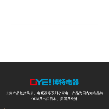
300
年产风扇300万台
200
电暖器200万台
主营产品包括风扇、电暖器等系列小家电，产品为国内知名品牌
OEM及出口日本、美国及欧洲