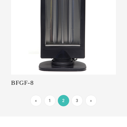
BFGF-8
«
1
2
3
»