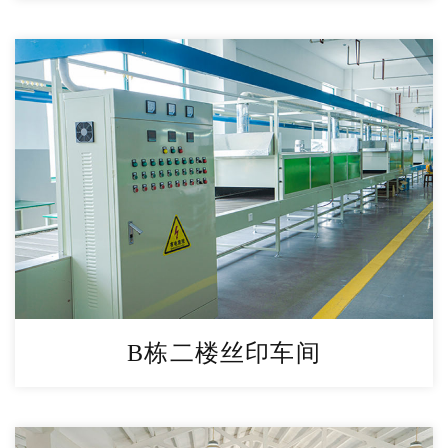
B栋二楼丝印车间