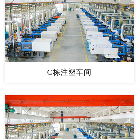
C栋注塑车间