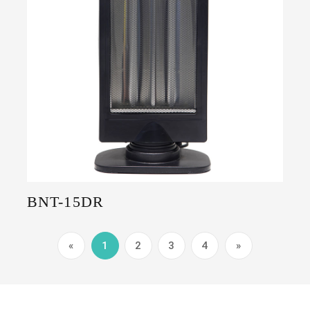
BNT-15DR
«
1
2
3
4
»