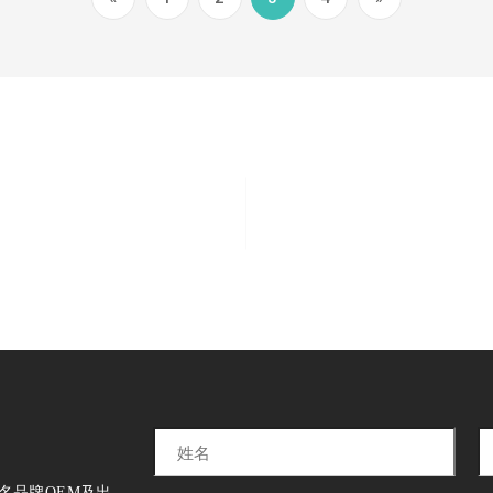
550
300
现有员工550人
年产风扇300万
名品牌OEM及出