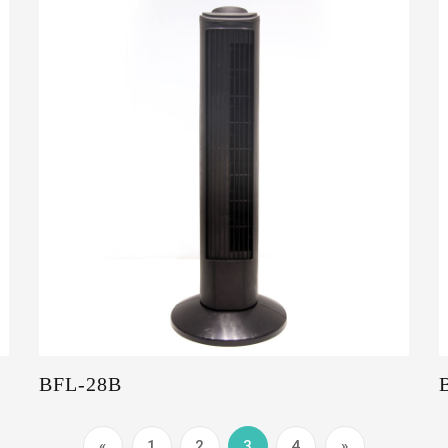
BFL-28B
«
1
2
3
4
»