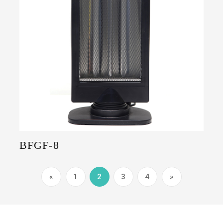
BFGF-8
«
1
2
3
4
»